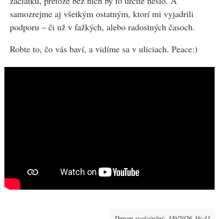
začiatku, pretože bez nich by to určite nešlo. A
samozrejme aj všetkým ostatným, ktorí mi vyjadrili
podporu – či už v ťažkých, alebo radostných časoch.
Robte to, čo vás baví, a vidíme sa v uliciach. Peace:)
Datum zveřejnění:
3/9/2026 16:41