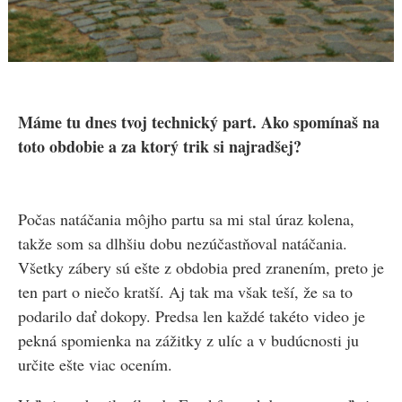
Máme tu dnes tvoj technický part. Ako spomínaš na
toto obdobie a za ktorý trik si najradšej?
Počas natáčania môjho partu sa mi stal úraz kolena,
takže som sa dlhšiu dobu nezúčastňoval natáčania.
Všetky zábery sú ešte z obdobia pred zranením, preto je
ten part o niečo kratší. Aj tak ma však teší, že sa to
podarilo dať dokopy. Predsa len každé takéto video je
pekná spomienka na zážitky z ulíc a v budúcnosti ju
určite ešte viac ocením.