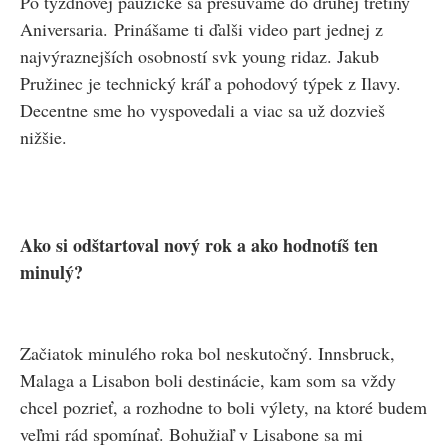
Po týždňovej pauzičke sa presúvame do druhej tretiny
Aniversaria. Prinášame ti ďalši video part jednej z
najvýraznejších osobností svk young ridaz. Jakub
Pružinec je technický kráľ a pohodový týpek z Ilavy.
Decentne sme ho vyspovedali a viac sa už dozvieš
nižšie.
Ako si odštartoval nový rok a ako hodnotíš ten
minulý?
Začiatok minulého roka bol neskutočný. Innsbruck,
Malaga a Lisabon boli destinácie, kam som sa vždy
chcel pozrieť, a rozhodne to boli výlety, na ktoré budem
veľmi rád spomínať. Bohužiaľ v Lisabone sa mi