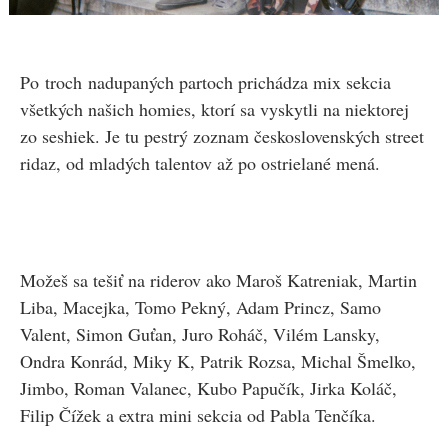
Po troch nadupaných partoch prichádza mix sekcia
všetkých našich homies, ktorí sa vyskytli na niektorej
zo seshiek. Je tu pestrý zoznam československých street
ridaz, od mladých talentov až po ostrielané mená.
Možeš sa tešiť na riderov ako Maroš Katreniak, Martin
Liba, Macejka, Tomo Pekný, Adam Princz, Samo
Valent, Simon Guťan, Juro Roháč, Vilém Lansky,
Ondra Konrád, Miky K, Patrik Rozsa, Michal Šmelko,
Jimbo, Roman Valanec, Kubo Papučík, Jirka Koláč,
Filip Čížek a extra mini sekcia od Pabla Tenčíka.