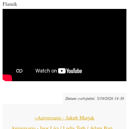
Flamík
Datum zveřejnění:
5/19/2026 14:30
«
Aniversario - Jakub Marjak
Aniversario - Igor Líra / Ludis Toth / Adam Baričič
»