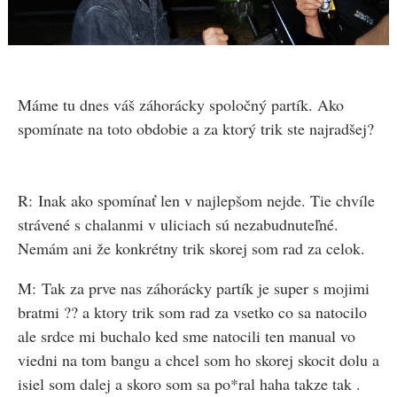
Máme tu dnes váš záhorácky spoločný partík. Ako
spomínate na toto obdobie a za ktorý trik ste najradšej?
R: Inak ako spomínať len v najlepšom nejde. Tie chvíle
strávené s chalanmi v uliciach sú nezabudnuteľné.
Nemám ani že konkrétny trik skorej som rad za celok.
M: Tak za prve nas záhorácky partík je super s mojimi
bratmi ?? a ktory trik som rad za vsetko co sa natocilo
ale srdce mi buchalo ked sme natocili ten manual vo
viedni na tom bangu a chcel som ho skorej skocit dolu a
isiel som dalej a skoro som sa po*ral haha takze tak .