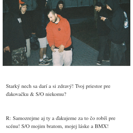
Starký nech sa darí a si zdravý! Tvoj priestor pre
ďakovačku & S/O niekomu?
R: Samozrejme aj ty a ďakujeme za to čo robíš pre
scénu! S/O mojim bratom, mojej láske a BMX!