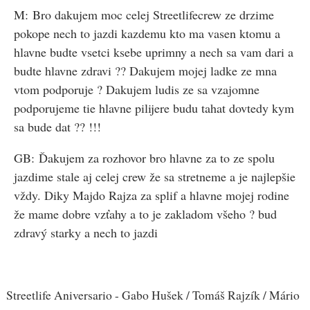
M: Bro dakujem moc celej Streetlifecrew ze drzime
pokope nech to jazdi kazdemu kto ma vasen ktomu a
hlavne budte vsetci ksebe uprimny a nech sa vam dari a
budte hlavne zdravi ?? Dakujem mojej ladke ze mna
vtom podporuje ? Dakujem ludis ze sa vzajomne
podporujeme tie hlavne pilijere budu tahat dovtedy kym
sa bude dat ?? !!!
GB: Ďakujem za rozhovor bro hlavne za to ze spolu
jazdime stale aj celej crew že sa stretneme a je najlepšie
vždy. Diky Majdo Rajza za splif a hlavne mojej rodine
že mame dobre vzťahy a to je zakladom všeho ? bud
zdravý starky a nech to jazdi
Streetlife Aniversario - Gabo Hušek / Tomáš Rajzík / Mário