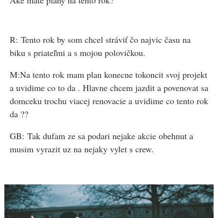
Aké máte plány na tento rok?
R: Tento rok by som chcel stráviť čo najvic času na
biku s priateľmi a s mojou polovičkou.
M:Na tento rok mam plan konecne tokoncit svoj projekt
a uvidime co to da . Hlavne chcem jazdit a povenovat sa
domceku trochu viacej renovacie a uvidime co tento rok
da ??
GB: Tak dufam ze sa podari nejake akcie obehnut a
musim vyrazit uz na nejaky vylet s crew.